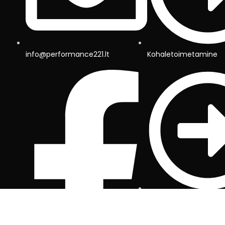
info@performance221.lt
Kohaletoimetamine
Maksmine