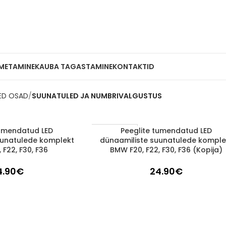
METAMINE
KAUBA TAGASTAMINE
KONTAKTID
SED OSAD
SUUNATULED JA NUMBRIVALGUSTUS
tumendatud LED
Peeglite tumendatud LED
LISA KORVI
1-3 d.d.
uunatulede komplekt
dünaamiliste suunatulede komple
F22, F30, F36
BMW F20, F22, F30, F36 (Kopija)
4.90
€
24.90
€