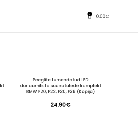
0
0.00
€
Peeglite tumendatud LED
LISA KORVI
1-3 d.d.
kt
dünaamiliste suunatulede komplekt
BMW F20, F22, F30, F36 (Kopija)
24.90
€