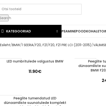
Search
KATEGOORIAD
PEAMINE
POOD
KOHALETOI
Esileht
BMW
1 SEERIA
F20, F21
F20, F21 PRE LCI (2011-2015)
VÄLIMI
LED numbritulede valgustus BMW
Peeglite 
LISA KORVI
LISA KORVI
1-3 d.d.
1-3 d.d.
dünaamiliste s
BMW F20, 
11.90
€
2
Peeglite tumendatud LED
LISA KORVI
1-3 d.d.
dünaamiliste suunatulede komplekt