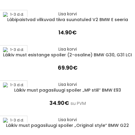
Lisa korvi
1-3 d.d.
Läbipaistvad vilkuvad tiiva suunatuled V2 BMW E seeria
14.90
€
Lisa korvi
1-3 d.d.
Läikiv must esistange spoiler (2-osaline) BMW G30, G31 LCI
69.90
€
Lisa korvi
1-3 d.d.
Läikiv must pagasiluugi spoiler „MP stiil“ BMW E93
34.90
€
su PVM
Lisa korvi
1-3 d.d.
Läikiv must pagasiluugi spoiler „Original style“ BMW G22