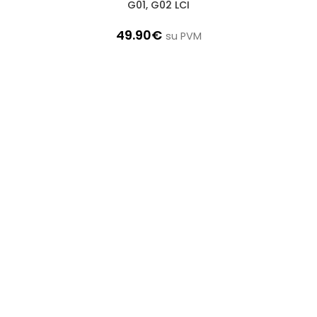
G01, G02 LCI
49.90
€
su PVM