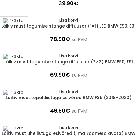
39.90
€
Lisa korvi
1-3 d.d.
Läikiv must tagumise stange diffuusor (1×1) LED BMW E90, E91
78.90
€
su PVM
Lisa korvi
1-3 d.d.
Läikiv must tagumise stange diffuusor (2×2) BMW E90, E91
69.90
€
su PVM
Lisa korvi
1-3 d.d.
Läikiv must topeltliistuga esivõred BMW F39 (2018–2023)
49.90
€
su PVM
Lisa korvi
1-3 d.d.
Läikiv must üheliistuga esivõred (ilma kaamera avata) BMW