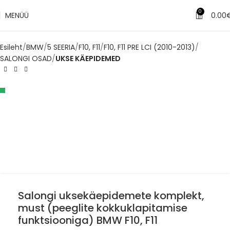
0
MENÜÜ
0.00
Esileht
BMW
5 SEERIA
F10, F11
F10, F11 PRE LCI (2010-2013)
SALONGI OSAD
UKSE KÄEPIDEMED
Salongi uksekäepidemete komplekt,
must (peeglite kokkuklapitamise
funktsiooniga) BMW F10, F11