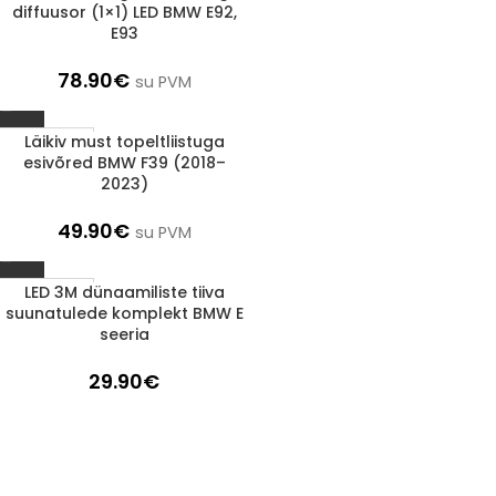
diffuusor (1×1) LED BMW E92,
E93
78.90
€
su PVM
Läikiv must topeltliistuga
1-3 D.D.
esivõred BMW F39 (2018–
2023)
49.90
€
su PVM
LED 3M dünaamiliste tiiva
1-3 D.D.
suunatulede komplekt BMW E
seeria
29.90
€