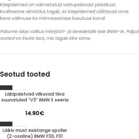
Käepidemed on valmistatud vastupidavast plastikust.
Kvaliteetne viimistlus tagab, et käepidemed säilitavad oma
kena välimuse ka mitmeaastase kasutuse korral.
Pakume laias valikus interjööri- ja keredetaile teie BMW-le. Paljud
tooted on Eestis laos, mis tagab kiire tarne.
Seotud tooted
Läbipaistvad vilkuvad tiiva
LÄBIMÜÜDUD
suunatuled “V3” BMW E seeria
14.90
€
Läikiv must esistange spoiler
1-3 D.D.
(2-osaline) BMW F30, F31