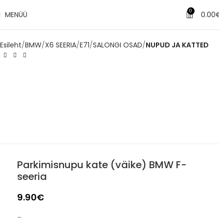
✔
0
MENÜÜ
0.00
Tarne 1–3 tööpäeva jooksul
Esileht
BMW
X6 SEERIA
E71
SALONGI OSAD
NUPUD JA KATTED
Parkimisnupu kate (väike) BMW F-
seeria
9.90
€
–