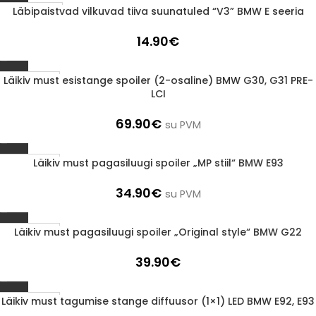
Läbipaistvad vilkuvad tiiva suunatuled “V3” BMW E seeria
LÄBIMÜÜDUD
14.90
€
Läikiv must esistange spoiler (2-osaline) BMW G30, G31 PRE-
1-3 D.D.
LCI
69.90
€
su PVM
Läikiv must pagasiluugi spoiler „MP stiil“ BMW E93
1-3 D.D.
34.90
€
su PVM
Läikiv must pagasiluugi spoiler „Original style“ BMW G22
1-3 D.D.
39.90
€
Läikiv must tagumise stange diffuusor (1×1) LED BMW E92, E93
1-3 D.D.