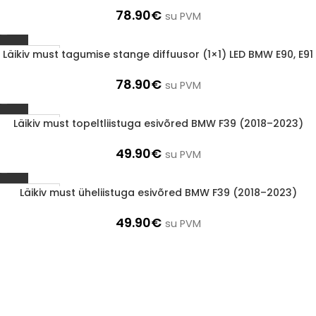
78.90
€
su PVM
Läikiv must tagumise stange diffuusor (1×1) LED BMW E90, E91
1-3 D.D.
78.90
€
su PVM
Läikiv must topeltliistuga esivõred BMW F39 (2018–2023)
1-3 D.D.
49.90
€
su PVM
Läikiv must üheliistuga esivõred BMW F39 (2018–2023)
1-3 D.D.
49.90
€
su PVM