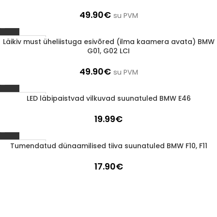
49.90
€
su PVM
Läikiv must üheliistuga esivõred (ilma kaamera avata) BMW
1-3 D.D.
G01, G02 LCI
49.90
€
su PVM
LED läbipaistvad vilkuvad suunatuled BMW E46
1-3 D.D.
19.99
€
Tumendatud dünaamilised tiiva suunatuled BMW F10, F11
1-3 D.D.
17.90
€