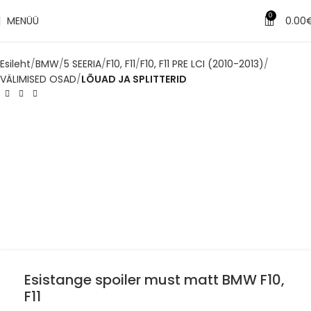
0
MENÜÜ
0.00
Esileht
BMW
5 SEERIA
F10, F11
F10, F11 PRE LCI (2010-2013)
VÄLIMISED OSAD
LÕUAD JA SPLITTERID
Esistange spoiler must matt BMW F10,
F11