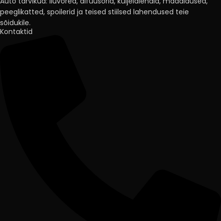
Auto tarvikud: iluvõred, difuusorid, küljelaiendid, madaldused,
peeglikatted, spoilerid ja teised stiilsed lahendused teie
sõidukile.
Kontaktid