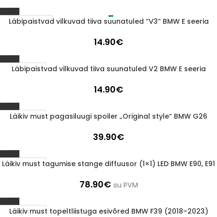
Läbipaistvad vilkuvad tiiva suunatuled “V3” BMW E seeria
LÄBIMÜÜDUD
14.90
€
Läbipaistvad vilkuvad tiiva suunatuled V2 BMW E seeria
1-3 D.D.
14.90
€
Läikiv must pagasiluugi spoiler „Original style“ BMW G26
1-3 D.D.
39.90
€
Läikiv must tagumise stange diffuusor (1×1) LED BMW E90, E91
1-3 D.D.
78.90
€
su PVM
Läikiv must topeltliistuga esivõred BMW F39 (2018–2023)
1-3 D.D.