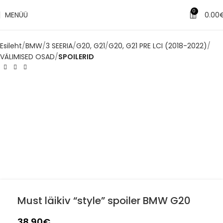
✔
Tarne 1–3 tööpäeva jooksul
0
MENÜÜ
0.00
Esileht
BMW
3 SEERIA
G20, G21
G20, G21 PRE LCI (2018-2022)
VÄLIMISED OSAD
SPOILERID
Must läikiv “style” spoiler BMW G20
38.90
€