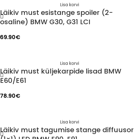
Lisa korvi
Läikiv must esistange spoiler (2-
osaline) BMW G30, G31 LCI
69.90
€
Lisa korvi
Läikiv must küljekarpide lisad BMW
E60/E61
78.90
€
Lisa korvi
Läikiv must tagumise stange diffuusor