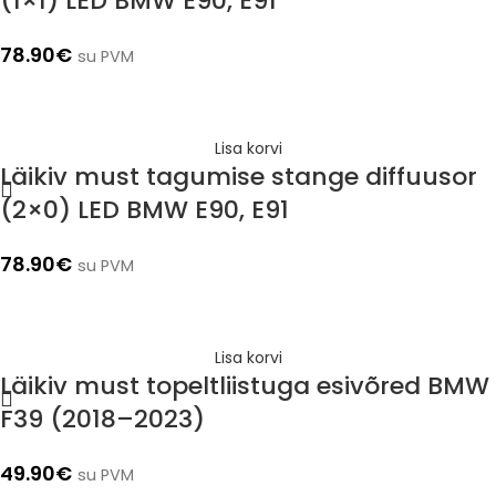
(1×1) LED BMW E90, E91
78.90
€
su PVM
Lisa korvi
Läikiv must tagumise stange diffuusor
(2×0) LED BMW E90, E91
78.90
€
su PVM
Lisa korvi
Läikiv must topeltliistuga esivõred BMW
F39 (2018–2023)
49.90
€
su PVM