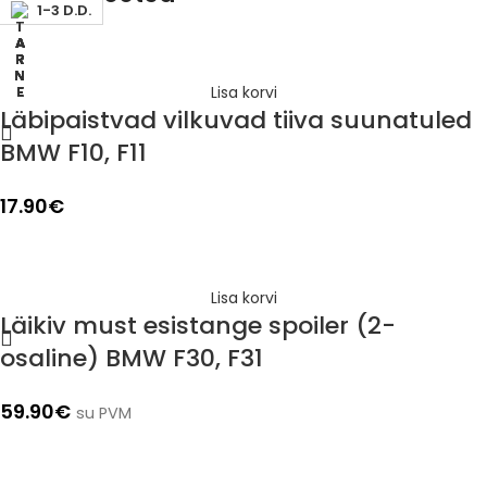
1-3 D.D.
1-3 D.D.
1-3 D.D.
1-3 D.D.
1-3 D.D.
1-3 D.D.
1-3 D.D.
1-3 D.D.
Lisa korvi
Läbipaistvad vilkuvad tiiva suunatuled
BMW F10, F11
17.90
€
Lisa korvi
Läikiv must esistange spoiler (2-
osaline) BMW F30, F31
59.90
€
su PVM