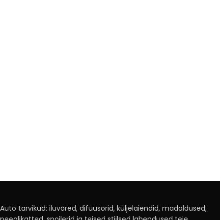
Auto tarvikud: iluvõred, difuusorid, küljelaiendid, madaldused,
peeglikatted, spoilerid ja teised stiilsed lahendused teie