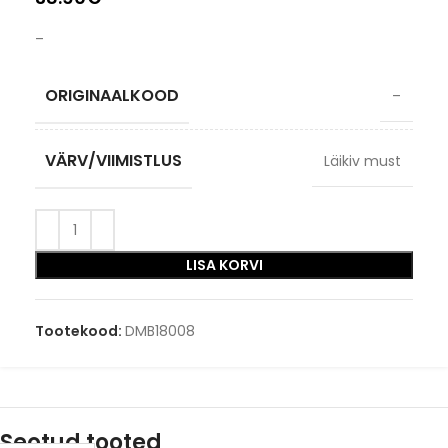
–
ORIGINAALKOOD
–
VÄRV/VIIMISTLUS
Läikiv must
LISA KORVI
Tootekood:
DMB18008
Seotud tooted