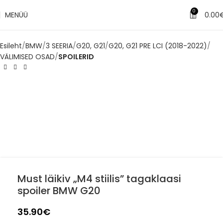
0
MENÜÜ
0.00
Esileht
BMW
3 SEERIA
G20, G21
G20, G21 PRE LCI (2018-2022)
VÄLIMISED OSAD
SPOILERID
Must läikiv „M4 stiilis” tagaklaasi
spoiler BMW G20
35.90
€