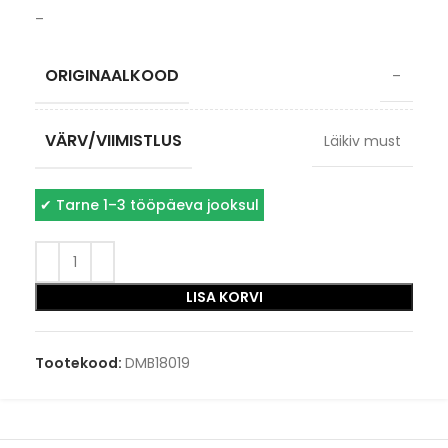
–
ORIGINAALKOOD
–
VÄRV/VIIMISTLUS
Läikiv must
✔
Tarne 1–3 tööpäeva jooksul
LISA KORVI
Tootekood:
DMB18019