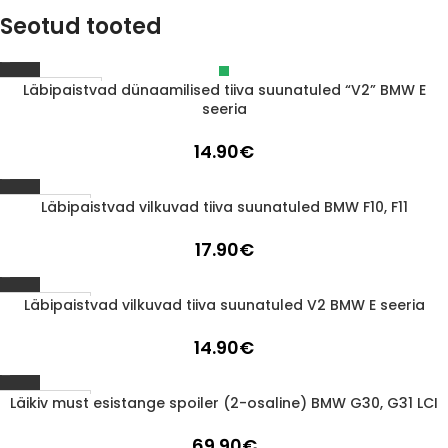
Seotud tooted
Läbipaistvad dünaamilised tiiva suunatuled “V2” BMW E
Läbimüüdud
seeria
14.90
€
Läbipaistvad vilkuvad tiiva suunatuled BMW F10, F11
1-3 d.d.
17.90
€
Läbipaistvad vilkuvad tiiva suunatuled V2 BMW E seeria
1-3 d.d.
14.90
€
Läikiv must esistange spoiler (2-osaline) BMW G30, G31 LCI
1-3 d.d.
69.90
€