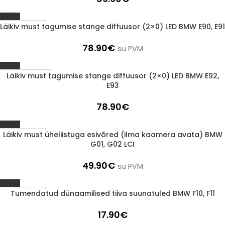
Läikiv must tagumise stange diffuusor (2×0) LED BMW E90, E91
1-3 d.d.
78.90
€
su PVM
Läikiv must tagumise stange diffuusor (2×0) LED BMW E92,
Läbimüüdud
E93
78.90
€
Läikiv must üheliistuga esivõred (ilma kaamera avata) BMW
1-3 d.d.
G01, G02 LCI
49.90
€
su PVM
Tumendatud dünaamilised tiiva suunatuled BMW F10, F11
1-3 d.d.
17.90
€