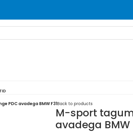
TID
nge PDC avadega BMW F31
Back to products
M-sport tagum
avadega BMW 