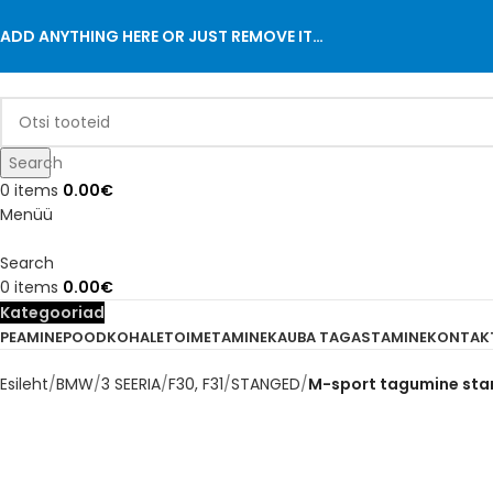
ADD ANYTHING HERE OR JUST REMOVE IT…
Search
0
items
0.00
€
Menüü
Search
0
items
0.00
€
Kategooriad
PEAMINE
POOD
KOHALETOIMETAMINE
KAUBA TAGASTAMINE
KONTAK
Esileht
BMW
3 SEERIA
F30, F31
STANGED
M-sport tagumine sta