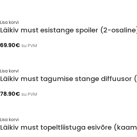
Lisa korvi
Läikiv must esistange spoiler (2-osalin
69.90
€
su PVM
Lisa korvi
Läikiv must tagumise stange diffuusor (
78.90
€
su PVM
Lisa korvi
Läikiv must topeltliistuga esivõre (ka