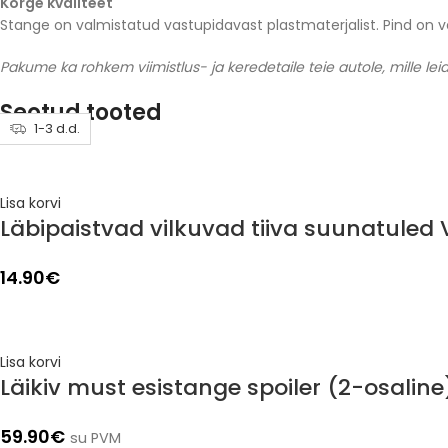
Kõrge kvaliteet
Stange on valmistatud vastupidavast plastmaterjalist. Pind on 
Pakume ka rohkem viimistlus- ja keredetaile teie autole, mille leia
Seotud tooted
1-3 d.d.
1-3 d.d.
1-3 d.d.
1-3 d.d.
1-3 d.d.
1-3 d.d.
1-3 d.d.
1-3 d.d.
Lisa korvi
Läbipaistvad vilkuvad tiiva suunatuled
14.90
€
Lisa korvi
Läikiv must esistange spoiler (2-osalin
59.90
€
su PVM