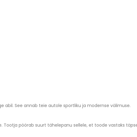
bil. See annab teie autole sportliku ja modernse välimuse.
. Tootja pöörab suurt tähelepanu sellele, et toode vastaks täpselt