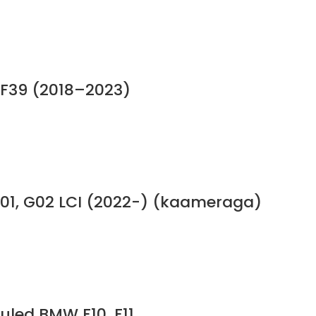
W F39 (2018–2023)
G01, G02 LCI (2022-) (kaameraga)
led BMW F10, F11