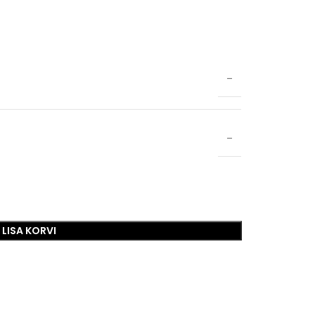
–
–
LISA KORVI