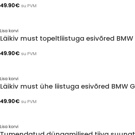
49.90
€
su PVM
Lisa korvi
Läikiv must topeltliistuga esivõred BM
49.90
€
su PVM
Lisa korvi
Läikiv must ühe liistuga esivõred BMW 
49.90
€
su PVM
Lisa korvi
Tumendatud dünaamilised tiiva suunatu