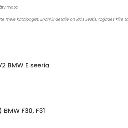
värvimata.
te meie kataloogist. Enamik detaile on laos Eestis, tagades kiire t
 V2 BMW E seeria
e) BMW F30, F31