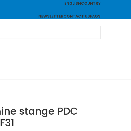
ENGLISH
COUNTRY
NEWSLETTER
CONTACT US
FAQS
ine stange PDC
F31