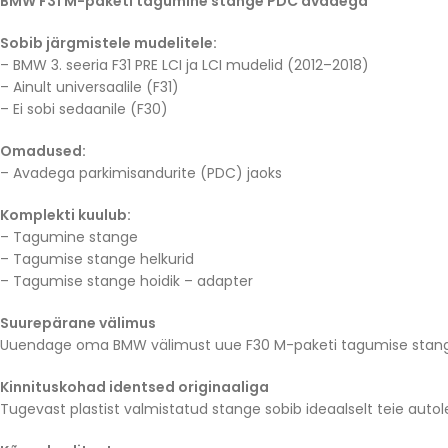
BMW F31 M-paketi tagumine stange PDC avadega
Sobib järgmistele mudelitele:
– BMW 3. seeria F31 PRE LCI ja LCI mudelid (2012–2018)
– Ainult universaalile (F31)
– Ei sobi sedaanile (F30)
Omadused:
– Avadega parkimisandurite (PDC) jaoks
Komplekti kuulub:
– Tagumine stange
– Tagumise stange helkurid
– Tagumise stange hoidik – adapter
Suurepärane välimus
Uuendage oma BMW välimust uue F30 M-paketi tagumise stange a
Kinnituskohad identsed originaaliga
Tugevast plastist valmistatud stange sobib ideaalselt teie autole