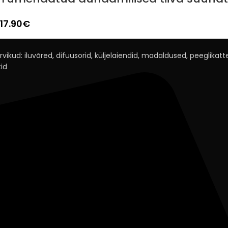
17.90
€
rvikud: iluvõred, difuusorid, küljelaiendid, madaldused, peeglikatted
id