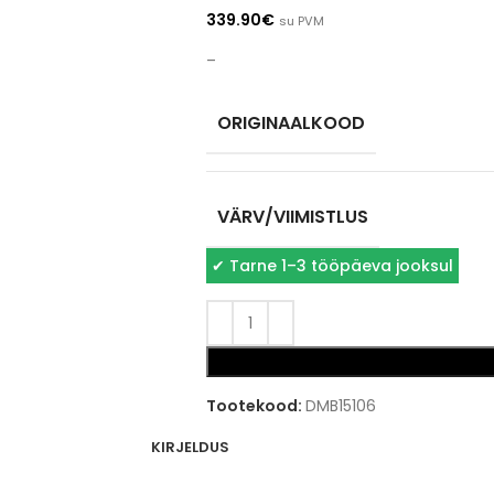
339.90
€
su PVM
–
ORIGINAALKOOD
VÄRV/VIIMISTLUS
✔
Tarne 1–3 tööpäeva jooksul
Tootekood:
DMB15106
KIRJELDUS