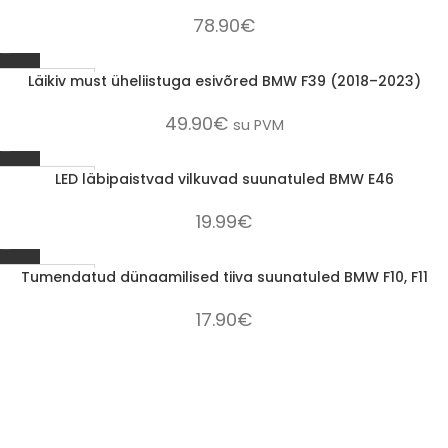
78.90
€
Läikiv must üheliistuga esivõred BMW F39 (2018–2023)
1-3 D.D.
49.90
€
su PVM
LED läbipaistvad vilkuvad suunatuled BMW E46
1-3 D.D.
19.99
€
Tumendatud dünaamilised tiiva suunatuled BMW F10, F11
1-3 D.D.
17.90
€