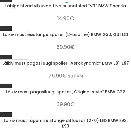
Läbipaistvad vilkuvad tiiva suunatuled “V3” BMW E seeria
LÄBIMÜÜDUD
14.90
€
Läikiv must esistange spoiler (2-osaline) BMW G30, G31 LCI
1-3 D.D.
69.90
€
Läikiv must pagasiluugi spoiler „Aerodynamic“ BMW E81, E87
1-3 D.D.
75.90
€
su PVM
Läikiv must pagasiluugi spoiler „Original style“ BMW G22
1-3 D.D.
39.90
€
Läikiv must tagumise stange diffuusor (2×0) LED BMW E92,
LÄBIMÜÜDUD
E93