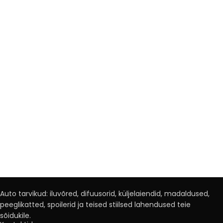
Auto tarvikud: iluvõred, difuusorid, küljelaiendid, madaldused,
peeglikatted, spoilerid ja teised stiilsed lahendused teie
sõidukile.