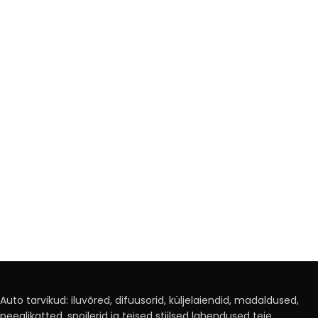
Auto tarvikud: iluvõred, difuusorid, küljelaiendid, madaldused,
peeglikatted, spoilerid ja teised stiilsed lahendused teie