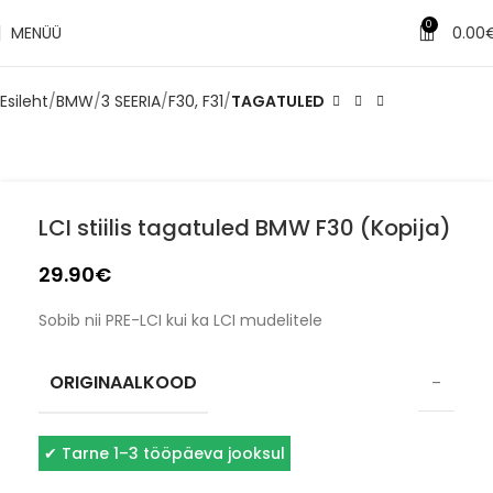
0
MENÜÜ
0.00
Esileht
BMW
3 SEERIA
F30, F31
TAGATULED
LCI stiilis tagatuled BMW F30 (Kopija)
29.90
€
Sobib nii PRE-LCI kui ka LCI mudelitele
ORIGINAALKOOD
–
✔
Tarne 1–3 tööpäeva jooksul