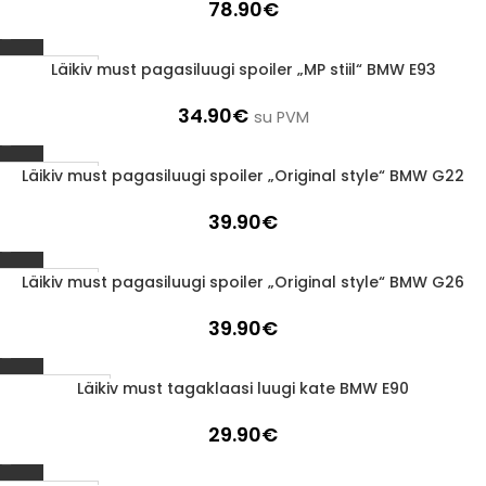
78.90
€
Läikiv must pagasiluugi spoiler „MP stiil“ BMW E93
1-3 d.d.
34.90
€
su PVM
Läikiv must pagasiluugi spoiler „Original style“ BMW G22
1-3 d.d.
39.90
€
Läikiv must pagasiluugi spoiler „Original style“ BMW G26
1-3 d.d.
39.90
€
Läikiv must tagaklaasi luugi kate BMW E90
Läbimüüdud
29.90
€