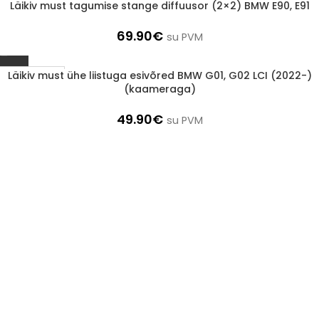
Läikiv must tagumise stange diffuusor (2×2) BMW E90, E91
1-3 d.d.
69.90
€
su PVM
Läikiv must ühe liistuga esivõred BMW G01, G02 LCI (2022-)
1-3 d.d.
(kaameraga)
49.90
€
su PVM