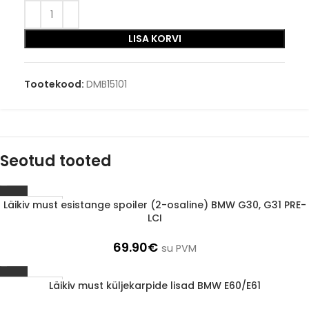
LISA KORVI
Tootekood:
DMB15101
Seotud tooted
Läikiv must esistange spoiler (2-osaline) BMW G30, G31 PRE-
1-3 d.d.
LCI
69.90
€
su PVM
Läikiv must küljekarpide lisad BMW E60/E61
1-3 d.d.