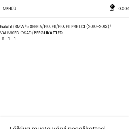
✔
Tarne 1–3 tööpäeva jooksul
0
MENÜÜ
0.00
Esileht
BMW
5 SEERIA
F10, F11
F10, F11 PRE LCI (2010-2013)
VÄLIMISED OSAD
PEEGLIKATTED
Läikiva musta värvi peeglikatted