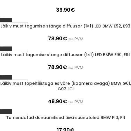
39.90
€
Läikiv must tagumise stange diffuusor (1×1) LED BMW E92, E93
1-3 D.D.
78.90
€
su PVM
Läikiv must tagumise stange diffuusor (1×1) LED BMW E90, E91
1-3 D.D.
78.90
€
su PVM
Läikiv must topeltliistuga esivõre (kaamera avaga) BMW G01,
1-3 D.D.
G02 LCI
49.90
€
su PVM
Tumendatud dünaamilised tiiva suunatuled BMW F10, F11
1-3 D.D.
17.90
€