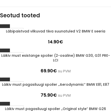
Seotud tooted
Läbipaistvad vilkuvad tiiva suunatuled V2 BMW E seeria
1-3 D.D.
14.90
€
Läikiv must esistange spoiler (2-osaline) BMW G30, G31 PRE-
1-3 D.D.
LCI
69.90
€
su PVM
Läikiv must pagasiluugi spoiler „Aerodynamic“ BMW E81, E87
1-3 D.D.
75.90
€
su PVM
Läikiv must pagasiluugi spoiler „Original style“ BMW G26
1-3 D.D.