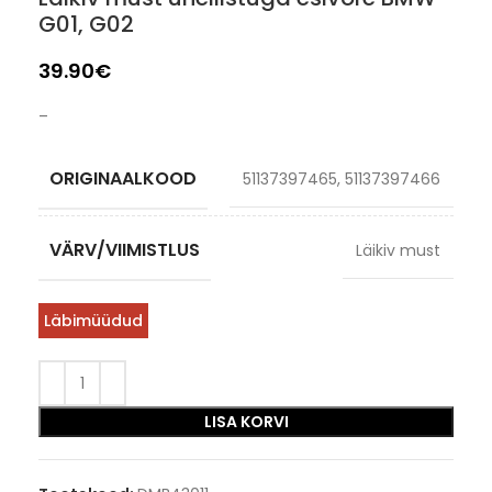
G01, G02
39.90
€
–
ORIGINAALKOOD
51137397465, 51137397466
VÄRV/VIIMISTLUS
Läikiv must
Läbimüüdud
LISA KORVI