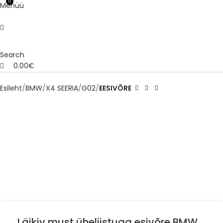
0
Menüü
Search
0.00
€
Esileht
BMW
X4 SEERIA
G02
EESIVÕRE
Läikiv must üheliistuga esivõre BMW