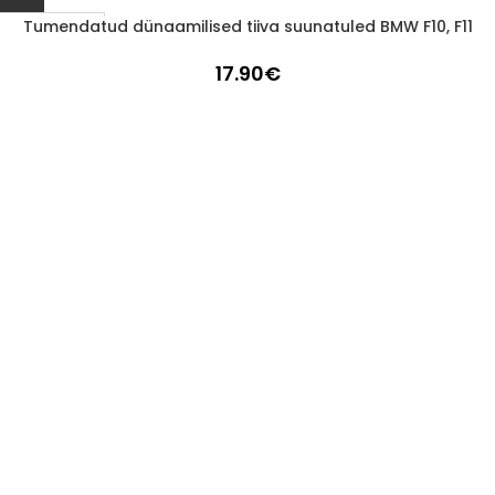
Tumendatud dünaamilised tiiva suunatuled BMW F10, F11
1-3 D.D.
17.90
€