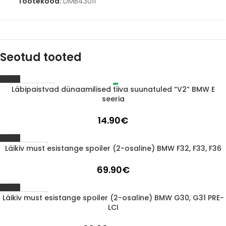
Tootekood:
DMB43011
Seotud tooted
Läbipaistvad dünaamilised tiiva suunatuled “V2” BMW E
LÄBIMÜÜDUD
seeria
14.90
€
Läikiv must esistange spoiler (2-osaline) BMW F32, F33, F36
1-3 D.D.
69.90
€
Läikiv must esistange spoiler (2-osaline) BMW G30, G31 PRE-
1-3 D.D.
LCI