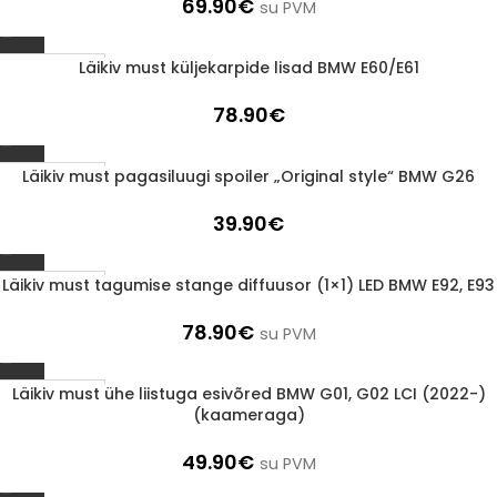
69.90
€
su PVM
Läikiv must küljekarpide lisad BMW E60/E61
1-3 D.D.
78.90
€
Läikiv must pagasiluugi spoiler „Original style“ BMW G26
1-3 D.D.
39.90
€
Läikiv must tagumise stange diffuusor (1×1) LED BMW E92, E93
1-3 D.D.
78.90
€
su PVM
Läikiv must ühe liistuga esivõred BMW G01, G02 LCI (2022-)
1-3 D.D.
(kaameraga)
49.90
€
su PVM