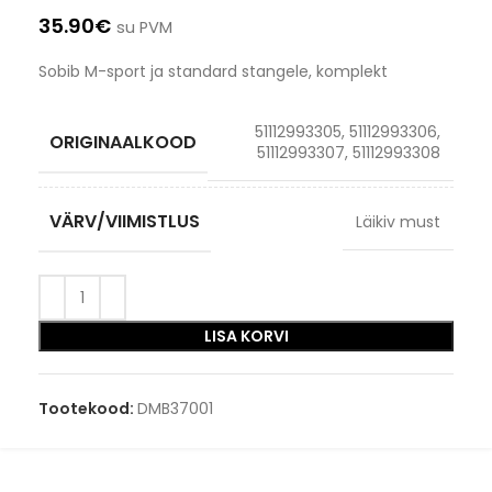
35.90
€
su PVM
Sobib M-sport ja standard stangele, komplekt
51112993305, 51112993306,
ORIGINAALKOOD
51112993307, 51112993308
VÄRV/VIIMISTLUS
Läikiv must
LISA KORVI
Tootekood:
DMB37001