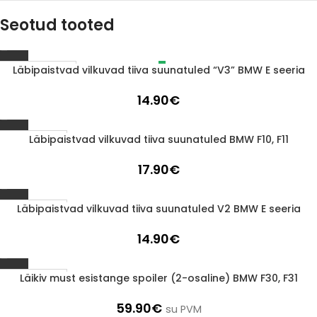
Seotud tooted
Läbipaistvad vilkuvad tiiva suunatuled “V3” BMW E seeria
LÄBIMÜÜDUD
14.90
€
Läbipaistvad vilkuvad tiiva suunatuled BMW F10, F11
1-3 D.D.
17.90
€
Läbipaistvad vilkuvad tiiva suunatuled V2 BMW E seeria
1-3 D.D.
14.90
€
Läikiv must esistange spoiler (2-osaline) BMW F30, F31
1-3 D.D.
59.90
€
su PVM