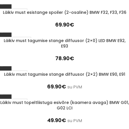
Läikiv must esistange spoiler (2-osaline) BMW F32, F33, F36
1-3 D.D.
69.90
€
Läikiv must tagumise stange diffuusor (2×0) LED BMW E92,
LÄBIMÜÜDUD
E93
78.90
€
Läikiv must tagumise stange diffuusor (2×2) BMW E90, E91
1-3 D.D.
69.90
€
su PVM
Läikiv must topeltliistuga esivõre (kaamera avaga) BMW G01,
1-3 D.D.
G02 LCI
49.90
€
su PVM