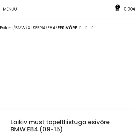
✔
Tarne 1–3 tööpäeva jooksul
0
MENÜÜ
0.00
Esileht
BMW
X1 SEERIA
E84
EESIVÕRE
Läikiv must topeltliistuga esivõre
BMW E84 (09-15)