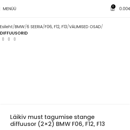
0
MENÜÜ
0.00
Esileht
BMW
6 SEERIA
F06, F12, F13
VÄLIMISED OSAD
DIFFUUSORID
Läikiv must tagumise stange
diffuusor (2×2) BMW F06, F12, F13