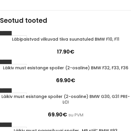
Seotud tooted
Läbipaistvad vilkuvad tiiva suunatuled BMW F10, F11
1-3 d.d.
17.90
€
Läikiv must esistange spoiler (2-osaline) BMW F32, F33, F36
1-3 d.d.
69.90
€
Läikiv must esistange spoiler (2-osaline) BMW G30, G31 PRE-
1-3 d.d.
LCI
69.90
€
su PVM
Läikiv must pagasiluugi spoiler „MP stiil“ BMW E93