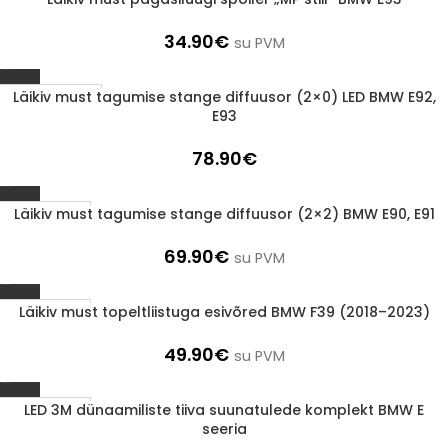
1-3 d.d.
34.90
€
su PVM
Läikiv must tagumise stange diffuusor (2×0) LED BMW E92,
Läbimüüdud
E93
78.90
€
Läikiv must tagumise stange diffuusor (2×2) BMW E90, E91
1-3 d.d.
69.90
€
su PVM
Läikiv must topeltliistuga esivõred BMW F39 (2018–2023)
1-3 d.d.
49.90
€
su PVM
LED 3M dünaamiliste tiiva suunatulede komplekt BMW E
1-3 d.d.
seeria