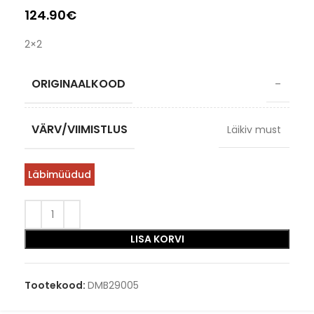
124.90
€
2×2
ORIGINAALKOOD
–
VÄRV/VIIMISTLUS
Läikiv must
Läbimüüdud
LISA KORVI
Tootekood:
DMB29005