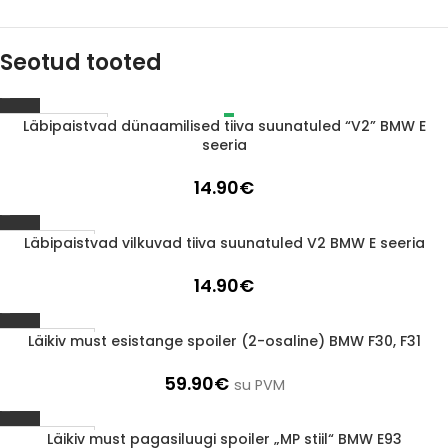
Seotud tooted
Läbipaistvad dünaamilised tiiva suunatuled “V2” BMW E
LÄBIMÜÜDUD
seeria
14.90
€
Läbipaistvad vilkuvad tiiva suunatuled V2 BMW E seeria
1-3 D.D.
14.90
€
Läikiv must esistange spoiler (2-osaline) BMW F30, F31
1-3 D.D.
59.90
€
su PVM
Läikiv must pagasiluugi spoiler „MP stiil“ BMW E93
1-3 D.D.