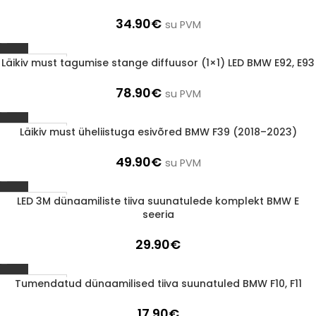
34.90
€
su PVM
Läikiv must tagumise stange diffuusor (1×1) LED BMW E92, E93
1-3 D.D.
78.90
€
su PVM
Läikiv must üheliistuga esivõred BMW F39 (2018–2023)
1-3 D.D.
49.90
€
su PVM
LED 3M dünaamiliste tiiva suunatulede komplekt BMW E
1-3 D.D.
seeria
29.90
€
Tumendatud dünaamilised tiiva suunatuled BMW F10, F11
1-3 D.D.
17.90
€