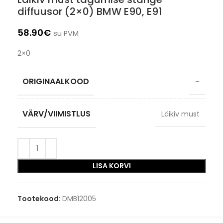
diffuusor (2×0) BMW E90, E91
58.90
€
su PVM
2×0
ORIGINAALKOOD
–
VÄRV/VIIMISTLUS
Läikiv must
LISA KORVI
Tootekood:
DMB12005