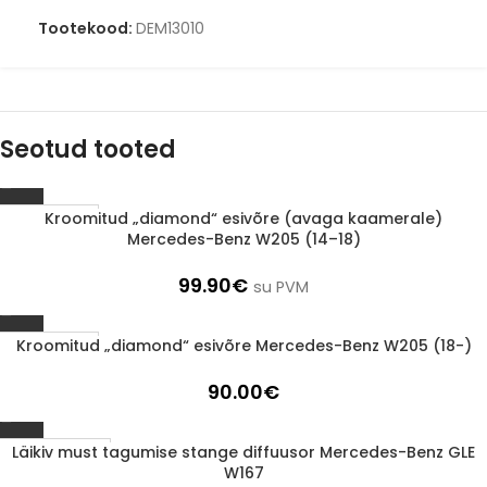
Tootekood:
DEM13010
Seotud tooted
Kroomitud „diamond“ esivõre (avaga kaamerale)
1-3 d.d.
Mercedes-Benz W205 (14–18)
99.90
€
su PVM
Kroomitud „diamond“ esivõre Mercedes-Benz W205 (18-)
1-3 d.d.
90.00
€
Läikiv must tagumise stange diffuusor Mercedes-Benz GLE
Läbimüüdud
W167