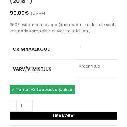
(2018–)
90.00
€
su PVM
360° esikaamera avaga (kaamerata mudelitele saab
kasutada komplektis olevat imitatsiooni)
–
ORIGINAALKOOD
Kroomitud
VÄRV/VIIMISTLUS
✔
Tarne 1–3 tööpäeva jooksul
LISA KORVI