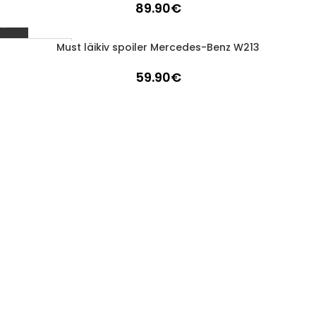
89.90
€
Must läikiv spoiler Mercedes-Benz W213
Läbimüüdud
59.90
€