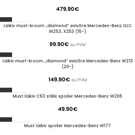
479.90
€
Läikiv must-kroom „diamond“ esivõre Mercedes-Benz GLC
Läbimüüdud
W253, X253 (15-)
99.90
€
su PVM
Läikiv must-kroom „diamond“ esivõre Mercedes-Benz W213
1-3 d.d.
(20-)
149.90
€
su PVM
Must läikiv C63 stiilis spoiler Mercedes-Benz W205
1-3 d.d.
49.90
€
Must läikiv spoiler Mercedes-Benz W177
Läbimüüdud