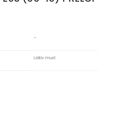
–
Läikiv must