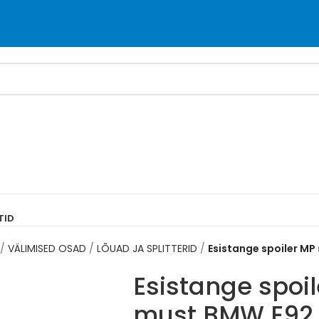
TID
VÄLIMISED OSAD
LÕUAD JA SPLITTERID
Esistange spoiler MP s
Esistange spoile
must BMW E92, 