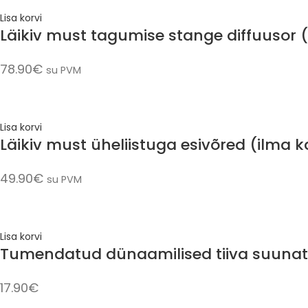
Lisa korvi
Läikiv must tagumise stange diffuusor (
78.90
€
su PVM
Lisa korvi
Läikiv must üheliistuga esivõred (ilma
49.90
€
su PVM
Lisa korvi
Tumendatud dünaamilised tiiva suunatu
17.90
€