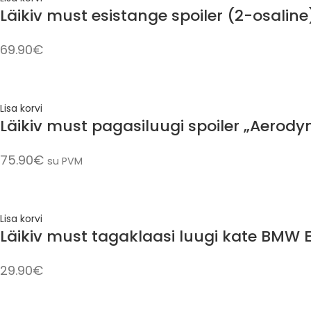
Läikiv must esistange spoiler (2-osalin
69.90
€
Lisa korvi
Läikiv must pagasiluugi spoiler „Aerod
75.90
€
su PVM
Lisa korvi
Läikiv must tagaklaasi luugi kate BMW 
29.90
€