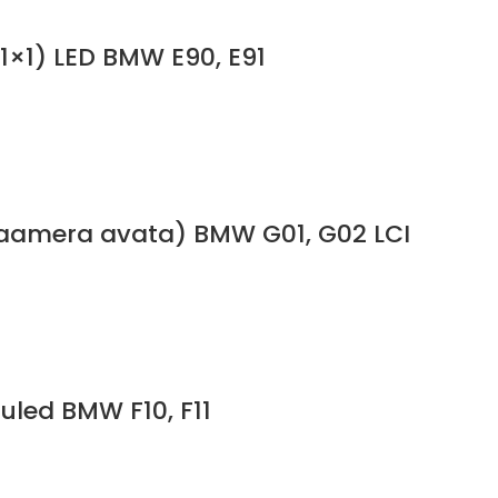
1×1) LED BMW E90, E91
 kaamera avata) BMW G01, G02 LCI
led BMW F10, F11