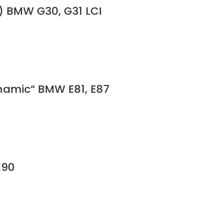
e) BMW G30, G31 LCI
ynamic“ BMW E81, E87
E90