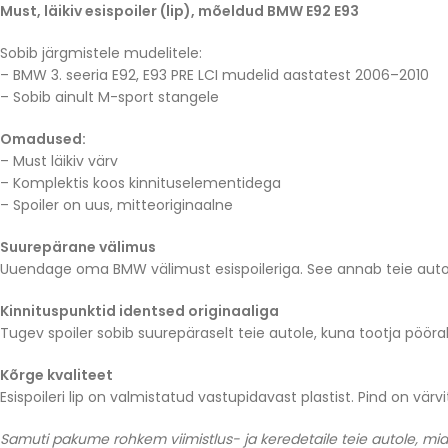
Must, läikiv esispoiler (lip), mõeldud BMW E92 E93
Sobib järgmistele mudelitele:
– BMW 3. seeria E92, E93 PRE LCI mudelid aastatest 2006–2010
– Sobib ainult M-sport stangele
Omadused:
– Must läikiv värv
– Komplektis koos kinnituselementidega
– Spoiler on uus, mitteoriginaalne
Suurepärane välimus
Uuendage oma BMW välimust esispoileriga. See annab teie autole 
Kinnituspunktid identsed originaaliga
Tugev spoiler sobib suurepäraselt teie autole, kuna tootja pöörab
Kõrge kvaliteet
Esispoileri lip on valmistatud vastupidavast plastist. Pind on v
Samuti pakume rohkem viimistlus- ja keredetaile teie autole, mid