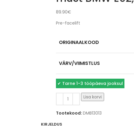
89.90
€
Pre-facelift
ORIGINAALKOOD
VÄRV/VIIMISTLUS
✔
Tarne 1–3 tööpäeva jooksul
Lisa korvi
Tootekood:
DMB13013
KIRJELDUS