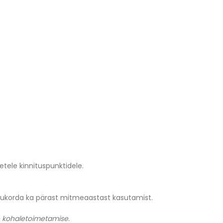
etele kinnituspunktidele.
seisukorda ka pärast mitmeaastast kasutamist.
re kohaletoimetamise.