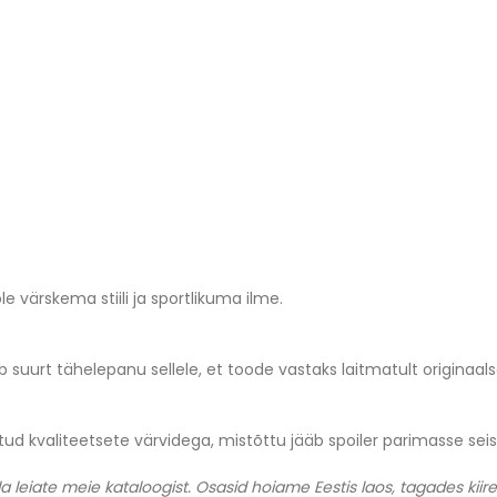
värskema stiili ja sportlikuma ilme.
 suurt tähelepanu sellele, et toode vastaks laitmatult originaals
ärvitud kvaliteetsete värvidega, mistõttu jääb spoiler parimasse 
a leiate meie kataloogist. Osasid hoiame Eestis laos, tagades kii