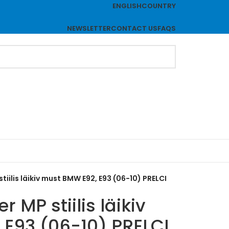
ENGLISH
COUNTRY
NEWSLETTER
CONTACT US
FAQS
tiilis läikiv must BMW E92, E93 (06-10) PRELCI
r MP stiilis läikiv
E93 (06-10) PRELCI