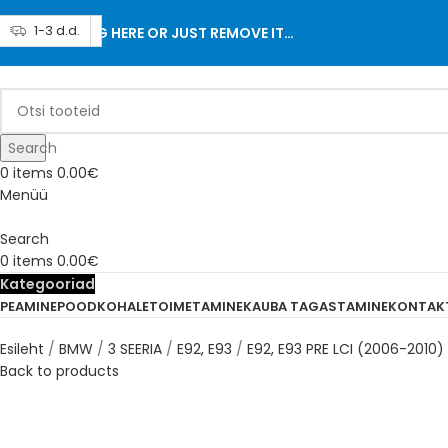
Läbimüüdud
1-3 d.d.
1-3 d.d.
1-3 d.d.
1-3 d.d.
1-3 d.d.
1-3 d.d.
1-3 d.d.
ADD ANYTHING HERE OR JUST REMOVE IT…
Search
0
items
0.00
€
Menüü
Search
0
items
0.00
€
Kategooriad
PEAMINE
POOD
KOHALETOIMETAMINE
KAUBA TAGASTAMINE
KONTAK
Esileht
BMW
3 SEERIA
E92, E93
E92, E93 PRE LCI (2006-2010)
Back to products