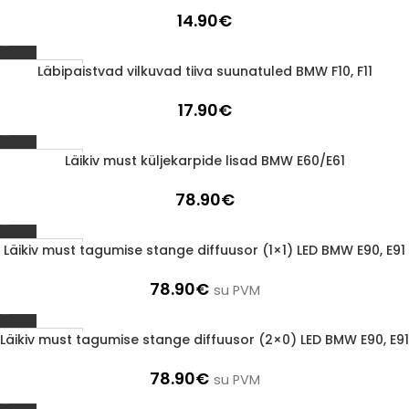
14.90
€
Läbipaistvad vilkuvad tiiva suunatuled BMW F10, F11
1-3 d.d.
17.90
€
Läikiv must küljekarpide lisad BMW E60/E61
1-3 d.d.
78.90
€
Läikiv must tagumise stange diffuusor (1×1) LED BMW E90, E91
1-3 d.d.
78.90
€
su PVM
Läikiv must tagumise stange diffuusor (2×0) LED BMW E90, E91
1-3 d.d.
78.90
€
su PVM