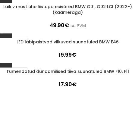
Läikiv must ühe liistuga esivõred BMW G01, G02 LCI (2022-)
1-3 d.d.
(kaameraga)
49.90
€
su PVM
LED läbipaistvad vilkuvad suunatuled BMW E46
1-3 d.d.
19.99
€
Tumendatud dünaamilised tiiva suunatuled BMW F10, F11
1-3 d.d.
17.90
€