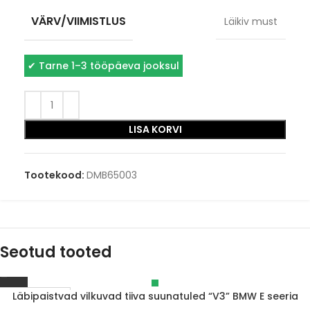
VÄRV/VIIMISTLUS
Läikiv must
✔
Tarne 1–3 tööpäeva jooksul
LISA KORVI
Tootekood:
DMB65003
Seotud tooted
Läbipaistvad vilkuvad tiiva suunatuled “V3” BMW E seeria
Läbimüüdud