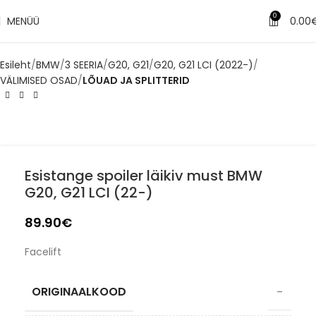
0
MENÜÜ
0.00
Esileht
BMW
3 SEERIA
G20, G21
G20, G21 LCI (2022-)
VÄLIMISED OSAD
LÕUAD JA SPLITTERID
Esistange spoiler läikiv must BMW
G20, G21 LCI (22-)
89.90
€
Facelift
ORIGINAALKOOD
–