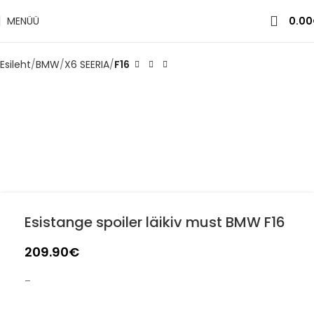
MENÜÜ
0.00
Esileht
BMW
X6 SEERIA
F16
Esistange spoiler läikiv must BMW F16
209.90
€
–