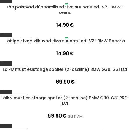
Läbipaistvad dünaamilised tiiva suunatuled “V2” BMW E
LÄBIMÜÜDUD
seeria
14.90
€
Läbipaistvad vilkuvad tiiva suunatuled “V3” BMW E seeria
LÄBIMÜÜDUD
14.90
€
Läikiv must esistange spoiler (2-osaline) BMW G30, G31 LCI
1-3 D.D.
69.90
€
Läikiv must esistange spoiler (2-osaline) BMW G30, G31 PRE-
1-3 D.D.
LCI
69.90
€
su PVM