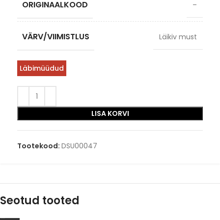
ORIGINAALKOOD
–
VÄRV/VIIMISTLUS
Läikiv must
Läbimüüdud
LISA KORVI
Tootekood:
DSU00047
Seotud tooted