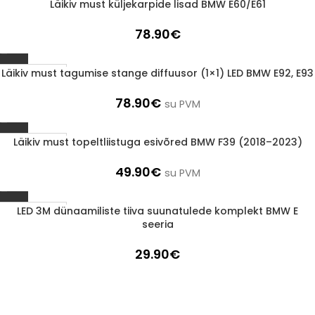
Läikiv must küljekarpide lisad BMW E60/E61
1-3 D.D.
78.90
€
Läikiv must tagumise stange diffuusor (1×1) LED BMW E92, E93
1-3 D.D.
78.90
€
su PVM
Läikiv must topeltliistuga esivõred BMW F39 (2018–2023)
1-3 D.D.
49.90
€
su PVM
LED 3M dünaamiliste tiiva suunatulede komplekt BMW E
1-3 D.D.
seeria
29.90
€