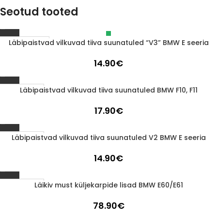
Seotud tooted
Läbipaistvad vilkuvad tiiva suunatuled “V3” BMW E seeria
Läbimüüdud
14.90
€
Läbipaistvad vilkuvad tiiva suunatuled BMW F10, F11
1-3 d.d.
17.90
€
Läbipaistvad vilkuvad tiiva suunatuled V2 BMW E seeria
1-3 d.d.
14.90
€
Läikiv must küljekarpide lisad BMW E60/E61
1-3 d.d.
78.90
€