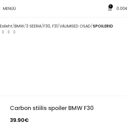
0
MENÜÜ
0.00
Esileht
BMW
3 SEERIA
F30, F31
VÄLIMISED OSAD
SPOILERID
Carbon stiilis spoiler BMW F30
39.90
€