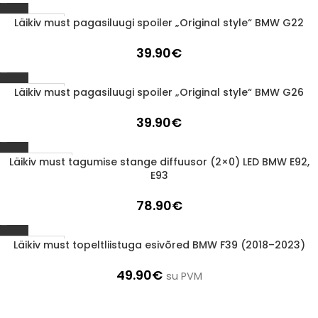
Läikiv must pagasiluugi spoiler „Original style“ BMW G22
1-3 d.d.
39.90
€
Läikiv must pagasiluugi spoiler „Original style“ BMW G26
1-3 d.d.
39.90
€
Läikiv must tagumise stange diffuusor (2×0) LED BMW E92,
Läbimüüdud
E93
78.90
€
Läikiv must topeltliistuga esivõred BMW F39 (2018–2023)
1-3 d.d.
49.90
€
su PVM