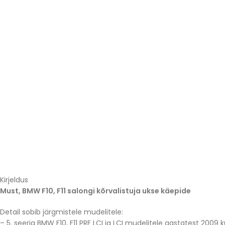
Kirjeldus
Must, BMW F10, F11 salongi kõrvalistuja ukse käepide
Detail sobib järgmistele mudelitele:
– 5. seeria BMW F10, F11 PRE LCI ja LCI mudelitele aastatest 2009 k