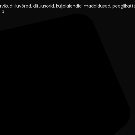
rvikud: iluvõred, difuusorid, küljelaiendid, madaldused, peeglikatted
id