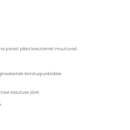
una pärast pikka kasutamist muutuvad
inaalsetele kinnituspunktidele.
tase kasutuse järel.
.