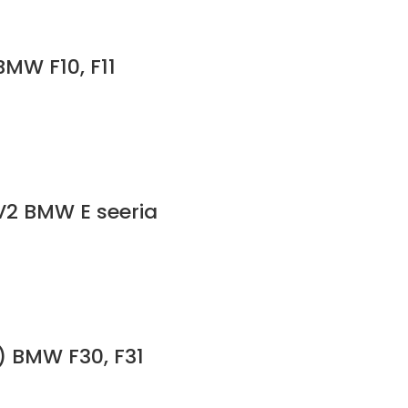
BMW F10, F11
 V2 BMW E seeria
e) BMW F30, F31