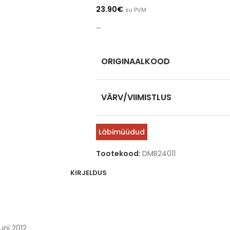
23.90
€
su PVM
–
ORIGINAALKOOD
VÄRV/VIIMISTLUS
Läbimüüdud
Tootekood:
DMB24011
KIRJELDUS
uni 2012