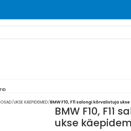
TID
 OSAD
UKSE KÄEPIDEMED
BMW F10, F11 salongi kõrvalistuja uk
BMW F10, F11 sa
ukse käepidem