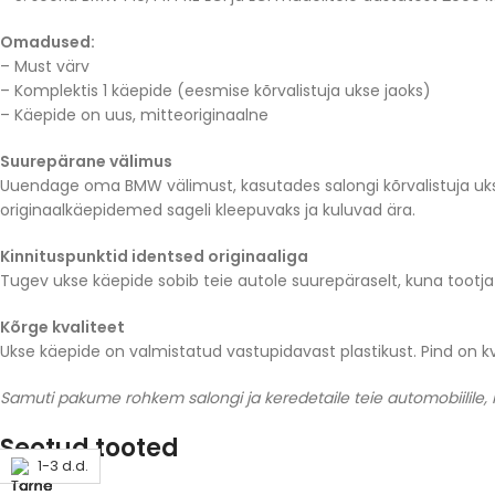
Omadused:
– Must värv
– Komplektis 1 käepide (eesmise kõrvalistuja ukse jaoks)
– Käepide on uus, mitteoriginaalne
Suurepärane välimus
Uuendage oma BMW välimust, kasutades salongi kõrvalistuja uk
originaalkäepidemed sageli kleepuvaks ja kuluvad ära.
Kinnituspunktid identsed originaaliga
Tugev ukse käepide sobib teie autole suurepäraselt, kuna tootja 
Kõrge kvaliteet
Ukse käepide on valmistatud vastupidavast plastikust. Pind on k
Samuti pakume rohkem salongi ja keredetaile teie automobiilile, m
Seotud tooted
1-3 d.d.
1-3 d.d.
1-3 d.d.
1-3 d.d.
1-3 d.d.
1-3 d.d.
1-3 d.d.
1-3 d.d.