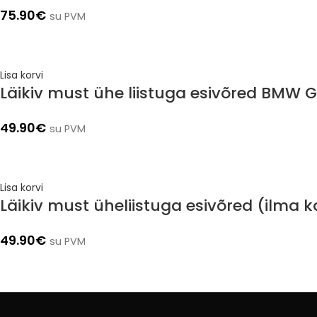
75.90
€
su PVM
Lisa korvi
Läikiv must ühe liistuga esivõred BMW 
49.90
€
su PVM
Lisa korvi
Läikiv must üheliistuga esivõred (ilma
49.90
€
su PVM