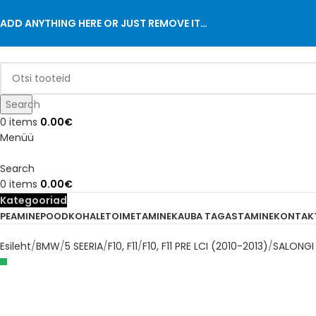
ADD ANYTHING HERE OR JUST REMOVE IT…
Search
0
items
0.00
€
Menüü
Search
0
items
0.00
€
Kategooriad
PEAMINE
POOD
KOHALETOIMETAMINE
KAUBA TAGASTAMINE
KONTAK
Esileht
BMW
5 SEERIA
F10, F11
F10, F11 PRE LCI (2010-2013)
SALONGI