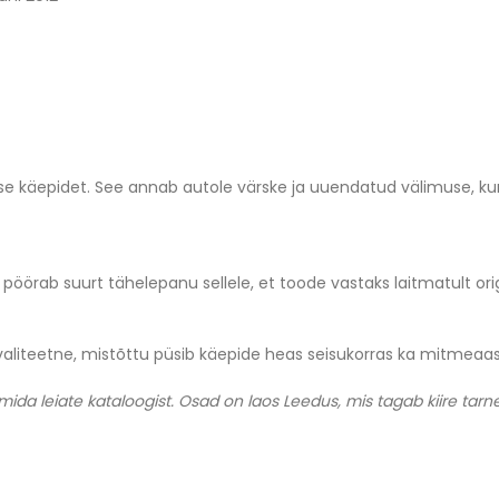
se käepidet. See annab autole värske ja uuendatud välimuse, k
pöörab suurt tähelepanu sellele, et toode vastaks laitmatult orig
valiteetne, mistõttu püsib käepide heas seisukorras ka mitmeaas
ida leiate kataloogist. Osad on laos Leedus, mis tagab kiire tarne