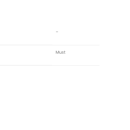
–
Must