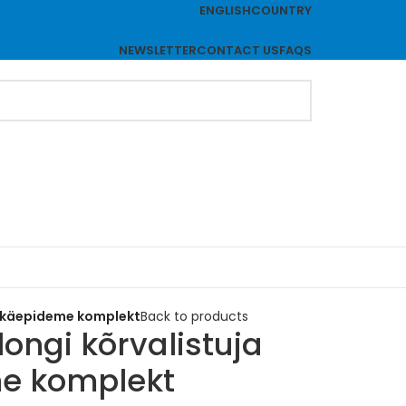
ENGLISH
COUNTRY
NEWSLETTER
CONTACT US
FAQS
se käepideme komplekt
Back to products
longi kõrvalistuja
e komplekt